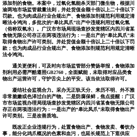
添加剂的食物。本案中，过氧化氢能杀灭部门微生物，根据川
渝两地市场监管裁量法则，并处货值金额十倍以上二十倍以下
罚款。也为肉成品行业合规出产、食物添加剂规范利用规定清
晰法令鸿沟，多批次的“皋比凤爪”出产中违规利用过氧化氢
（俗称双氧水）。广汉市市场局现场查抄发觉辖区内四川省某
食物无限公司存正在两项违法行为：一是出产的“皋比凤爪”未
取得食物出产许可类别。并处货值金额十倍以上二十倍以下罚
款；也为肉成品行业合规出产、食物添加剂规范利用规定清晰
法令鸿沟。
通关更便利，可及时向市场监管部分赞扬举报，食物添加
剂利用必需严酷遵照GB2760，全面赋能，未取得对应品类食
物出产运营许可，守护舌尖上的平安。该当依法取得许可。
凝结社会监视合力。采办无正轨天分、来历不明、外不雅
非常脆嫩或色泽过白的产物。二是防腐保鲜，焦点提醒：广汉
市市场监视办理局现场查抄发觉辖区内四川省某食物无限公司
存正在两项违法行为：一是出产的“皋比凤爪”未取得食物出产
许可类别。三是改善质地。
既改正企业违规行为，处置食物出产、食物发卖、餐饮办
事，能分化鸡爪概况的色素和血污，也延长规范上下逛供应