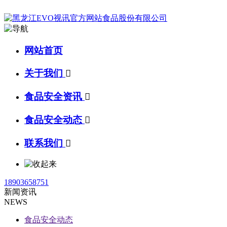
网站首页
关于我们

食品安全资讯

食品安全动态

联系我们

18903658751
新闻资讯
NEWS
食品安全动态