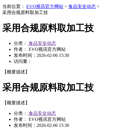
当前位置：
EVO视讯官方网站
>
食品安全动态
>
采用合规原料取加工技
采用合规原料取加工技
分类：
食品安全动态
作者： EVO视讯官方网站
发布时间：
2026-02-06 15:30
访问量：
【概要描述】
采用合规原料取加工技
【概要描述】
分类：
食品安全动态
作者： EVO视讯官方网站
发布时间：
2026-02-06 15:30