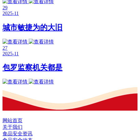
29
2025-11
城市敏捷为的大旧
27
2025-11
包罗监察机关都是
网站首页
关于我们
食品安全资讯