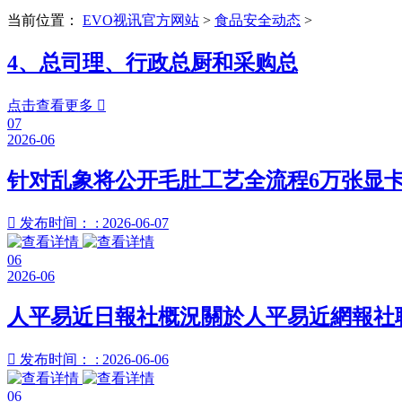
当前位置：
EVO视讯官方网站
>
食品安全动态
>
4、总司理、行政总厨和采购总
点击查看更多

07
2026-06
针对乱象将公开毛肚工艺全流程6万张显

发布时间： : 2026-06-07
06
2026-06
人平易近日報社概況關於人平易近網報社

发布时间： : 2026-06-06
06