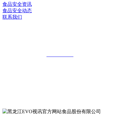
食品安全资讯
食品安全动态
联系我们
黑龙江EVO视讯官方网站食品股份有限
公司
全国统一客服热线：
18903658751
地址：哈尔滨南岗区红旗满族乡科技园区
地址：双城经济技术开发区娃哈哈路6号
地址：黑龙江萝北县宝泉岭二九0公路一号
地址：黑龙江省延寿县工业园区北泰山路5号
公众号二维码