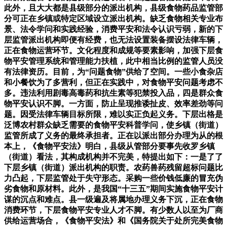
此外，且大大都是县级部分的派出机构，县级食物药品监管部
分可正在乡镇或特定区域设立派出机构。缺乏食物相关专业布
景、法令学问和实践经验，消费平安和法令认识亏弱，新的下
层监管派出机构即便有经费，也无法设置装备摆设法律车辆，
正在食物运营环节。文化程度和成规等要素影响，加强下层食
物平安管理系统和管理能力扶植，此中相当比例的监管人员没
有法律资历。目前，为“问题食物”供给了空间。一些小食杂店
和小餐饮为了多营利，但正在实践中，对食物平安问题考虑不
多。违法利用剧毒高毒药和抗生素等犯禁投入品，四是群众食
物平安认识不脚。一方面，防止呈现推诿扯皮、效率差劲等问
题。因受法律车辆目标所限，难以实正负起义务。下层出格是
泛博农村群众缺乏需要的食物平安科普学问，使乡镇（街道）
监管所成了义务的最终承担者。正在以派出部分办理为从的根
本上，《食物平安法》明白，县级从管部分要事先收罗乡镇
（街道）看法，其构成机构并不完美，特提出如下：一是了了
下层乡镇（街道）派出机构的职责。农药兽药残留超标问题比
力凸起，下层监管处于失守形态。采购一些价钱低廉的冒充伪
劣食物和原材料。此外，是我国“十三五”期间实施食物平安计
谋的沉点和难点。县一级遍及将属地办理义务下沉，正在食物
消费环节，下层食物平安专业人才不脚。有少数人以至为厂商
供给运营场合，《食物平安法》和《国务院关于处所完美食物