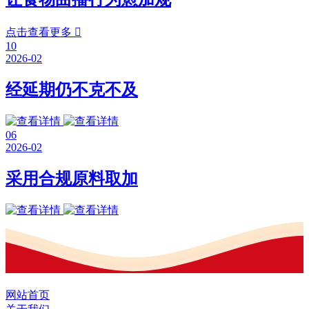
点击查看更多

10
2026-02
经延期仍不克不及
06
2026-02
采用合规原料取加
网站首页