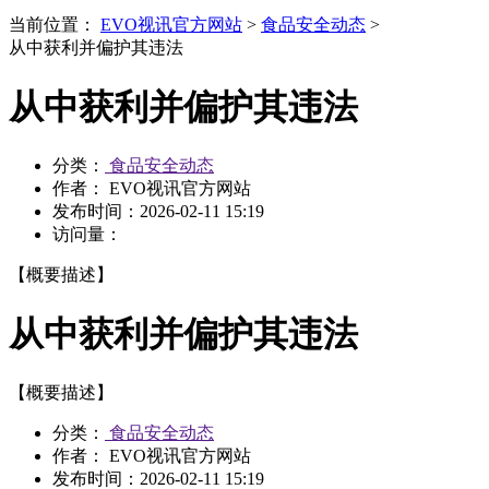
当前位置：
EVO视讯官方网站
>
食品安全动态
>
从中获利并偏护其违法
从中获利并偏护其违法
分类：
食品安全动态
作者： EVO视讯官方网站
发布时间：
2026-02-11 15:19
访问量：
【概要描述】
从中获利并偏护其违法
【概要描述】
分类：
食品安全动态
作者： EVO视讯官方网站
发布时间：
2026-02-11 15:19